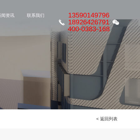
13590149796
新闻资讯
联系我们
18926426791
400-0383-168
< 返回列表