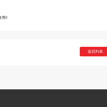
微博
0
返回列表