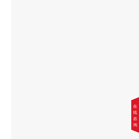
在
线
咨
询