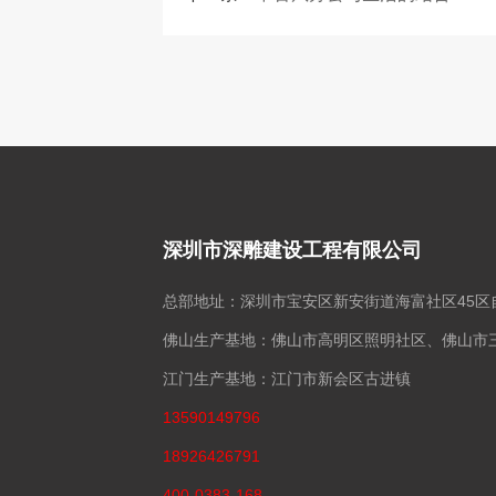
深圳市深雕建设工程有限公司
总部地址：深圳市宝安区新安街道海富社区45区
佛山生产基地：佛山市高明区照明社区、佛山市
江门生产基地：江门市新会区古进镇
13590149796
18926426791
400-0383-168