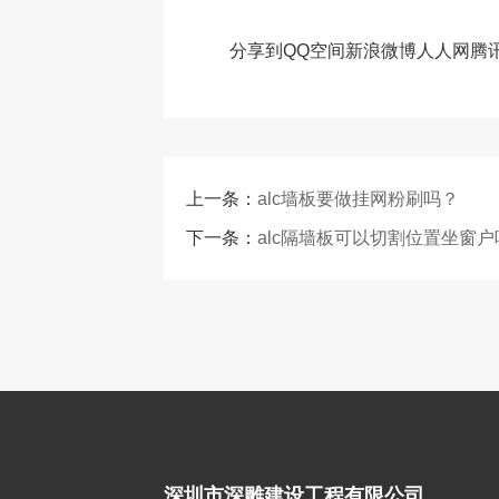
分享到
QQ空间
新浪微博
人人网
腾
上一条：
alc墙板要做挂网粉刷吗？
下一条：
alc隔墙板可以切割位置坐窗户
深圳市深雕建设工程有限公司