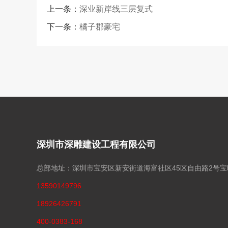
上一条：
深业新岸线三层复式
下一条：
橘子郡豪宅
深圳市深雕建设工程有限公司
总部地址：深圳市宝安区新安街道海富社区45区自由路2号
13590149796
18926426791
400-0383-168